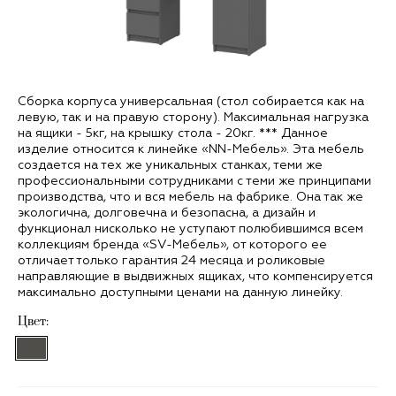
Сборка корпуса универсальная (стол собирается как на
левую, так и на правую сторону). Максимальная нагрузка
на ящики - 5кг, на крышку стола - 20кг. *** Данное
изделие относится к линейке «NN-Мебель». Эта мебель
создается на тех же уникальных станках, теми же
профессиональными сотрудниками с теми же принципами
производства, что и вся мебель на фабрике. Она так же
экологична, долговечна и безопасна, а дизайн и
функционал нисколько не уступают полюбившимся всем
коллекциям бренда «SV-Мебель», от которого ее
отличает только гарантия 24 месяца и роликовые
направляющие в выдвижных ящиках, что компенсируется
максимально доступными ценами на данную линейку.
Цвет: