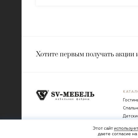
Хотите первым получать акции 
КАТАЛ
Гостин
Спальн
Детски
Прихо
Этот сайт
использует
Кухни
даете согласие на