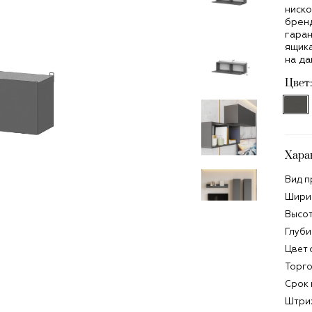
ниско
бренд
гара
ящика
на да
Цвет:
Хара
Вид п
Ширин
Высот
Глуби
Цвет 
Торго
Срок 
Штри