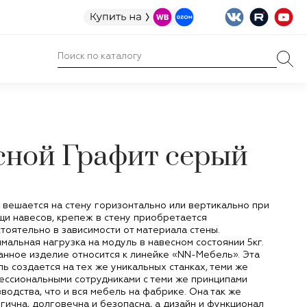
сной Графит серый
вешается на стену горизонтально или вертикально при
и навесов, крепеж в стену приобретается
тоятельно в зависимости от материала стены.
мальная нагрузка на модуль в навесном состоянии 5кг.
анное изделие относится к линейке «NN-Мебель». Эта
ь создается на тех же уникальных станках, теми же
ессиональными сотрудниками с теми же принципами
водства, что и вся мебель на фабрике. Она так же
гична, долговечна и безопасна, а дизайн и функционал