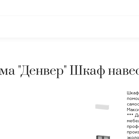
ма "Денвер" Шкаф наве
Шкаф 
помощ
самос
Макси
*** Д
мебел
проф
произ
эколо