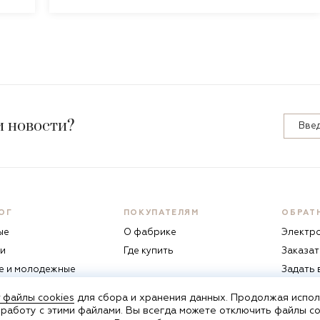
и новости?
ОГ
ПОКУПАТЕЛЯМ
ОБРАТ
ые
О фабрике
Электр
и
Где купить
Заказат
е и молодежные
Задать
жие
 файлы cookies
для сбора и хранения данных. Продолжая исполь
 работу с этими файлами. Вы всегда можете отключить файлы co