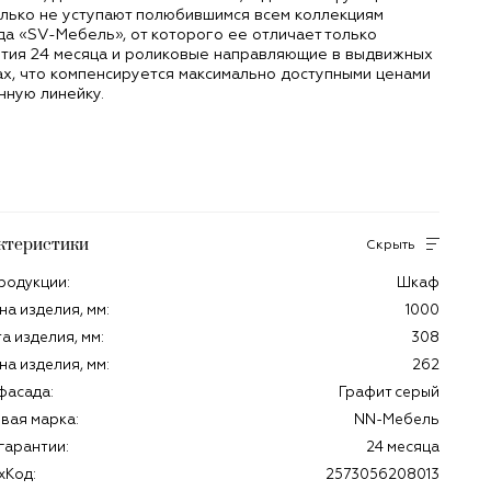
лько не уступают полюбившимся всем коллекциям
а «SV-Мебель», от которого ее отличает только
нтия 24 месяца и роликовые направляющие в выдвижных
х, что компенсируется максимально доступными ценами
нную линейку.
ктеристики
Скрыть
родукции:
Шкаф
а изделия, мм:
1000
а изделия, мм:
308
на изделия, мм:
262
фасада:
Графит серый
вая марка:
NN-Мебель
гарантии:
24 месяца
хКод:
2573056208013