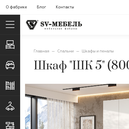
О фабрике
Блог
Контакты
Гостиные
Главная
—
Спальни
—
Шкафы и пеналы
Шкаф "ШК 5" (80
Спальни
Детские и молодежные
Прихожие
Кухни