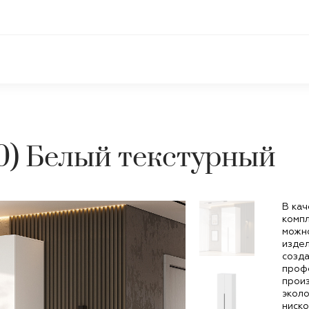
0) Белый текстурный
В ка
компл
можно
издел
созда
проф
произ
эколо
ниско