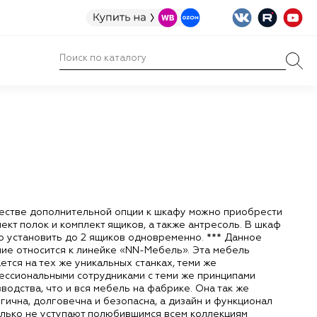
честве дополнительной опции к шкафу можно приобрести
ект полок и комплект ящиков, а также антресоль. В шкаф
 установить до 2 ящиков одновременно. *** Данное
ие относится к линейке «NN-Мебель». Эта мебель
ется на тех же уникальных станках, теми же
ессиональными сотрудниками с теми же принципами
водства, что и вся мебель на фабрике. Она так же
гична, долговечна и безопасна, а дизайн и функционал
лько не уступают полюбившимся всем коллекциям