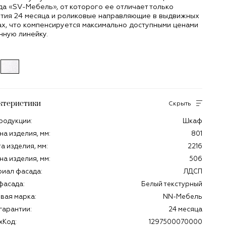
а «SV-Мебель», от которого ее отличает только
нтия 24 месяца и роликовые направляющие в выдвижных
х, что компенсируется максимально доступными ценами
нную линейку.
ктеристики
Скрыть
родукции:
Шкаф
а изделия, мм:
801
а изделия, мм:
2216
на изделия, мм:
506
иал фасада:
ЛДСП
фасада:
Белый текстурный
вая марка:
NN-Мебель
гарантии:
24 месяца
хКод:
1297500070000