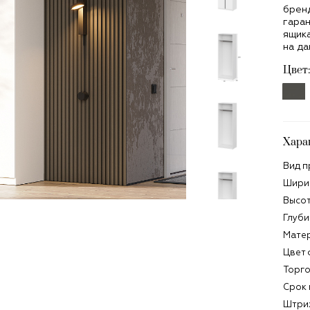
бренд
гара
ящика
на да
Цвет:
Хара
Вид п
Ширин
Высот
Глуби
Матер
Цвет 
Торго
Срок 
Штри