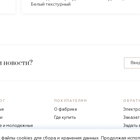
Белый текстурный
и новости?
ОГ
ПОКУПАТЕЛЯМ
ОБРАТ
ые
О фабрике
Электр
и
Где купить
Заказат
е и молодежные
Задать
жие
 файлы cookies
для сбора и хранения данных. Продолжая исполь