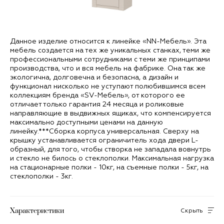
Данное изделие относится к линейке «NN-Мебель». Эта
мебель создается на тех же уникальных станках, теми же
профессиональными сотрудниками с теми же принципами
производства, что и вся мебель на фабрике. Она так же
экологична, долговечна и безопасна, а дизайн и
функционал нисколько не уступают полюбившимся всем
коллекциям бренда «SV-Мебель», от которого ее
отличает только гарантия 24 месяца и роликовые
направляющие в выдвижных ящиках, что компенсируется
максимально доступными ценами на данную
линейку.***Сборка корпуса универсальная. Сверху на
крышку устанавливается ограничитель хода двери L-
образный, для того, чтобы створка не западала вовнутрь
и стекло не билось о стеклополки. Максимальная нагрузка
на стационарные полки - 10кг, на съемные полки - 5кг, на
стеклополки - 3кг.
Характеристики
Скрыть