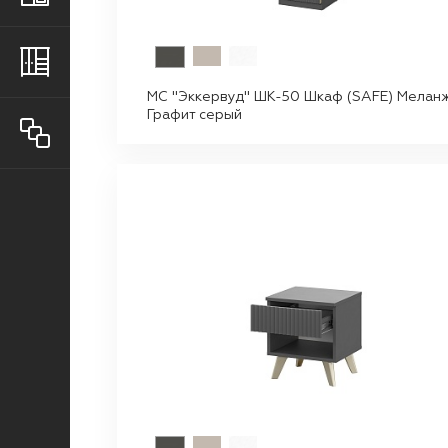
Шкафы
МС "Эккервуд" ШК-50 Шкаф (SAFE) Мелан
Графит серый
Все товары