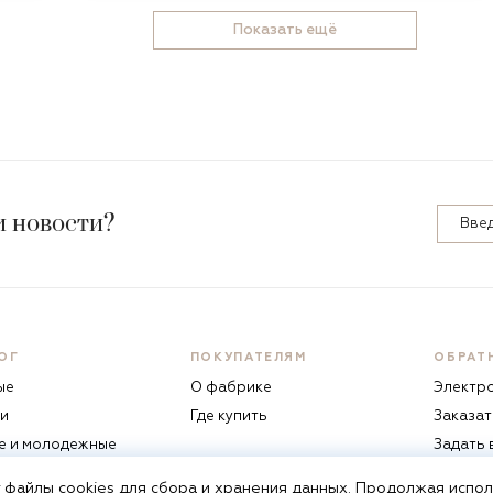
Показать ещё
и новости?
ОГ
ПОКУПАТЕЛЯМ
ОБРАТ
ые
О фабрике
Электр
и
Где купить
Заказат
е и молодежные
Задать
жие
 файлы cookies
для сбора и хранения данных. Продолжая исполь