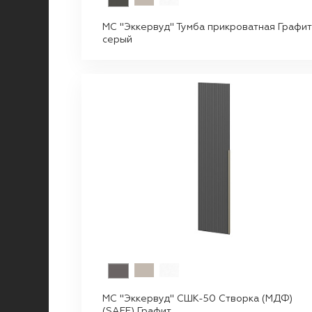
МС "Эккервуд" Тумба прикроватная Графит
серый
МС "Эккервуд" СШК-50 Створка (МДФ)
(SAFE) Графит