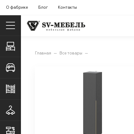
О фабрике
Блог
Контакты
Гостиные
Главная
—
Все товары
—
Спальни
Детские и молодежные
Прихожие
Кухни