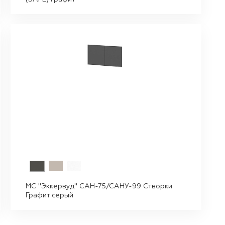
МС "Эккервуд" САН-75/САНУ-99 Створки
Графит серый