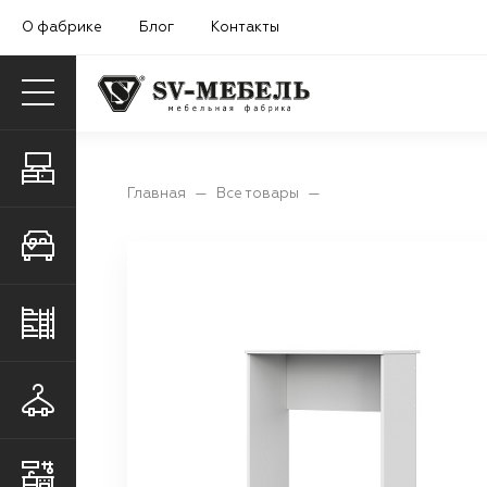
О фабрике
Блог
Контакты
Гостиные
Главная
—
Все товары
—
Спальни
Детские и молодежные
Прихожие
Кухни