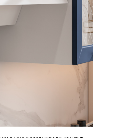
рхатистое и весьма приятное на ощупь