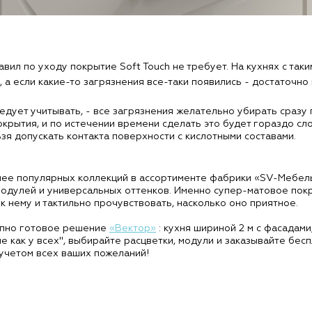
вил по уходу покрытие Soft Touch не требует. На кухнях с так
, а если какие-то загрязнения все-таки появились - достаточн
едует учитывать, - все загрязнения желательно убирать сразу 
окрытия, и по истечении времени сделать это будет гораздо с
ьзя допускать контакта поверхности с кислотными составами.
лее популярных коллекций в ассортименте фабрики «SV-Мебель
одулей и универсальных оттенков. Именно супер-матовое покр
к нему и тактильно прочувствовать, насколько оно приятное.
тупно готовое решение
«Вектор»
: кухня шириной 2 м с фасадам
не как у всех", выбирайте расцветки, модули и заказывайте бе
 учетом всех ваших пожеланий!