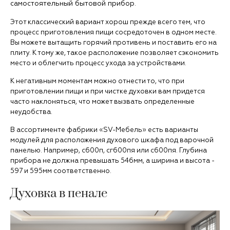
самостоятельный бытовой прибор.
Этот классический вариант хорош прежде всего тем, что
процесс приготовления пищи сосредоточен в одном месте.
Вы можете вытащить горячий противень и поставить его на
плиту. К тому же, такое расположение позволяет сэкономить
место и облегчить процесс ухода за устройствами.
К негативным моментам можно отнести то, что при
приготовлении пищи и при чистке духовки вам придется
часто наклоняться, что может вызвать определенные
неудобства.
В ассортименте фабрики «SV-Мебель» есть варианты
модулей для расположения духового шкафа под варочной
панелью. Например, с600п, сг600пя или с600пя. Глубина
прибора не должна превышать 546мм, а ширина и высота -
597 и 595мм соответственно.
Духовка в пенале